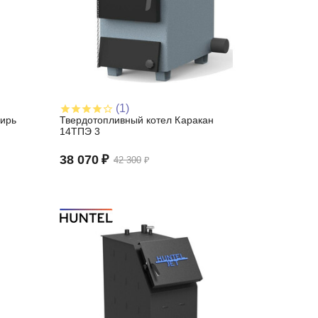
(1)
ирь
Твердотопливный котел Каракан
14ТПЭ 3
38 070
₽
42 300
₽