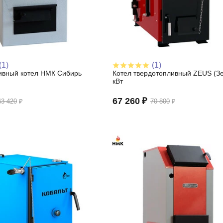
(1)
(1)
ивный котел НМК Сибирь
Котел твердотопливный ZEUS (Зе
Э
кВт
67 260
₽
43 420
₽
70 800
₽