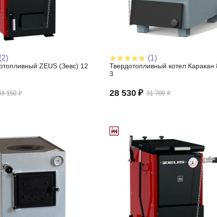
(2)
(1)
отопливный ZEUS (Зевс) 12
Твердотопливный котел Каракан
3
28 530
₽
83 150
₽
31 700
₽