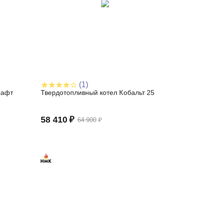
(1)
рафт
Твердотопливный котел Кобальт 25
58 410
₽
64 900
₽