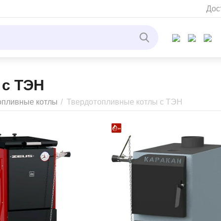
Дос
 с ТЭН
опливные котлы
/
Твердотопливные котлы с ТЭН