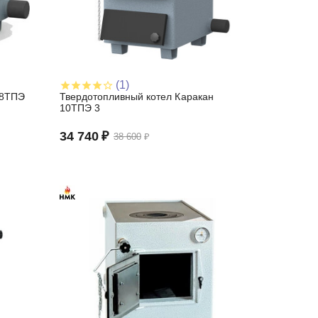
(1)
 8ТПЭ
Твердотопливный котел Каракан
10ТПЭ 3
34 740
₽
38 600
₽