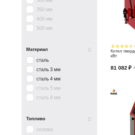
300 мм
350 мм
400 мм
500 мм
Материал
Котел тверд
кВт
сталь
81 082
₽
сталь 3 мм
сталь 4 мм
сталь 5 мм
сталь 8 мм
Топливо
солома