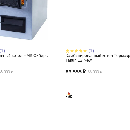
(1)
(1)
ивный котел НМК Сибирь
Комбинированный котел Термок
Э
Taifun 12 New
63 555
₽
46 990
₽
66 900
₽