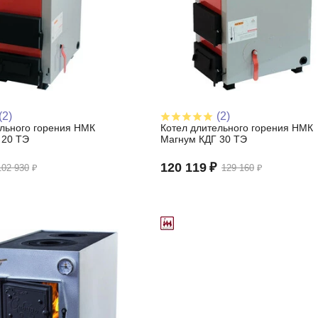
(2)
(2)
ельного горения НМК
Котел длительного горения НМК
 20 ТЭ
Магнум КДГ 30 ТЭ
120 119
₽
102 930
₽
129 160
₽