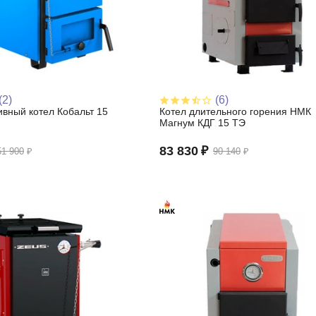
(2)
(6)
вный котел Кобальт 15
Котел длительного горения НМК
Магнум КДГ 15 ТЭ
83 830
₽
51 900
₽
90 140
₽