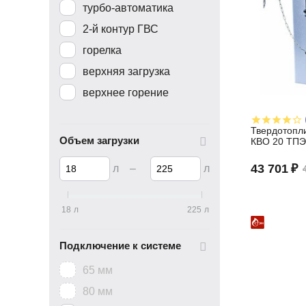
турбо-автоматика
2-й контур ГВС
горелка
верхняя загрузка
верхнее горение
Твердотопл
Объем загрузки
КВО 20 ТП
43 701
₽
л
–
л
18
л
225
л
Подключение к системе
65 мм
80 мм