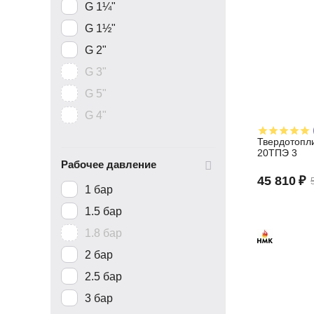
G 1¼"
G 1½"
G 2"
G 3"
G 5"
G 4"
Твердотопл
20ТПЭ 3
Рабочее давление
45 810
₽
1 бар
1.5 бар
1.8 бар
2 бар
2.5 бар
3 бар