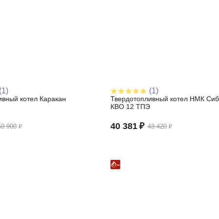
(1)
(1)
ивный котел Каракан
Твердотопливный котел НМК Сиб
КВО 12 ТПЭ
40 381
₽
50 900
₽
43 420
₽