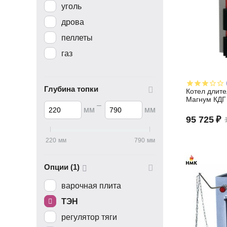
уголь
дрова
пеллеты
газ
Глубина топки
Котел длит
Магнум КДГ
–
мм
мм
95 725
₽
220
мм
790
мм
Опции (1)
варочная плита
ТЭН
регулятор тяги