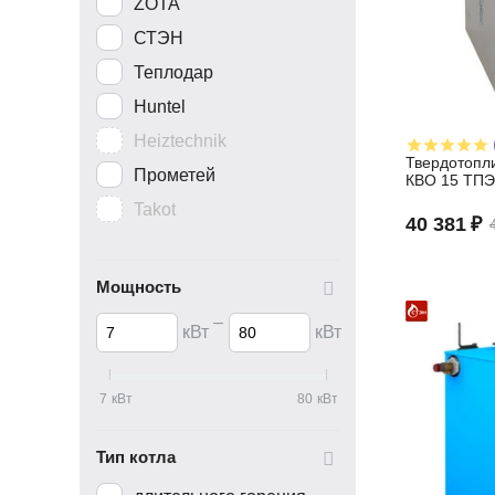
ZOTA
СТЭН
Теплодар
Huntel
Heiztechnik
Твердотопл
Прометей
КВО 15 ТП
Takot
40 381
₽
Мощность
–
кВт
кВт
7
кВт
80
кВт
Тип котла