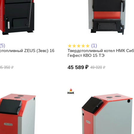
(5)
(1)
отопливный ZEUS (Зевс) 16
Твердотопливный котел НМК Сиб
Гефест КВО 15 ТЭ
45 589
₽
85 350
₽
49 020
₽