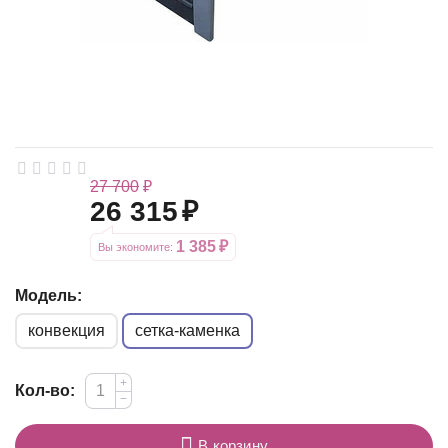
27 700
₽
26 315
₽
1 385
₽
Вы экономите: 
Модель:
конвекция
сетка-каменка
+
Кол-во:
−
В корзину